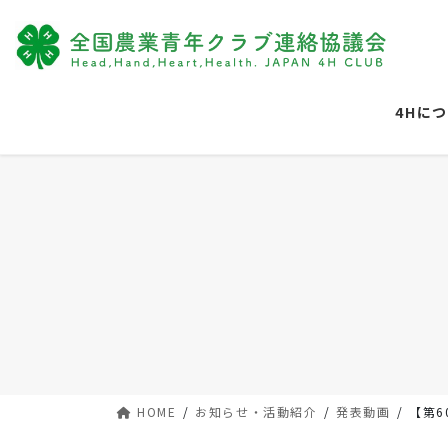
コ
ナ
ン
ビ
テ
ゲ
ン
ー
ツ
シ
4Hに
に
ョ
移
ン
動
に
移
動
HOME
お知らせ・活動紹介
発表動画
【第