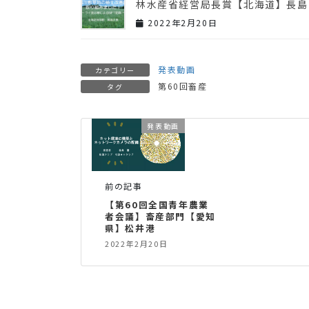
林水産省経営局長賞【北海道】長島
2022年2月20日
発表動画
カテゴリー
第60回畜産
タグ
発表動画
前の記事
【第60回全国青年農業
者会議】畜産部門【愛知
県】松井港
2022年2月20日