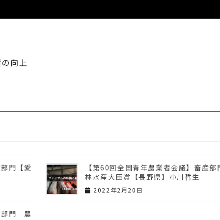
績の向上
産部門【愛
【第60回全国青年農業者会議】畜産部
林水産大臣賞【長野県】小川哲生
2022年2月20日
産部門 農