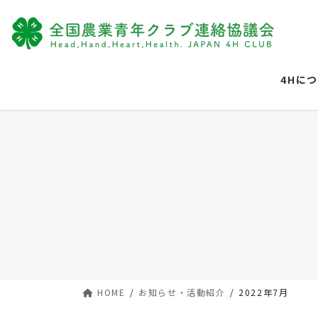
コ
ナ
ン
ビ
テ
ゲ
ン
ー
ツ
シ
4Hに
に
ョ
移
ン
動
に
移
動
HOME
お知らせ・活動紹介
2022年7月