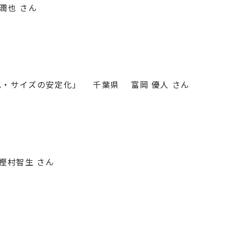
 潤也 さん
化・サイズの安定化」 千葉県 富岡 優人 さん
樫村智生 さん