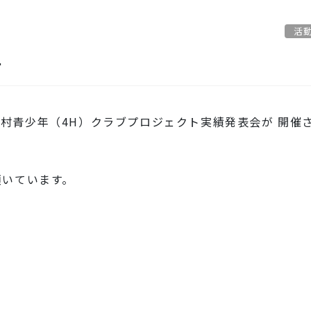
活
告
ク農村青少年（4H）クラブプロジェクト実績発表会が 開催
頂いています。