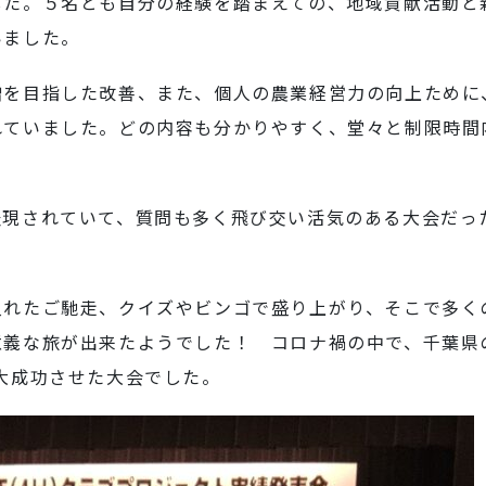
した。５名とも自分の経験を踏まえての、地域貢献活動と
いました。
増を目指した改善、また、個人の農業経営力の向上ために
れていました。どの内容も分かりやすく、堂々と制限時間
表現されていて、質問も多く飛び交い活気のある大会だっ
入れたご馳走、クイズやビンゴで盛り上がり、そこで多く
意義な旅が出来たようでした！ コロナ禍の中で、千葉県
大成功させた大会でした。