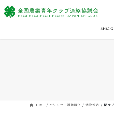
コ
ナ
ン
ビ
テ
ゲ
ン
ー
ツ
シ
4Hに
に
ョ
移
ン
動
に
移
動
HOME
お知らせ・活動紹介
活動報告
関東