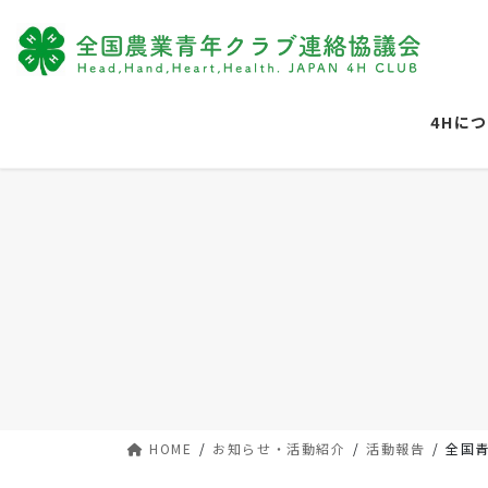
コ
ナ
ン
ビ
テ
ゲ
ン
ー
ツ
シ
4Hに
に
ョ
移
ン
動
に
移
動
HOME
お知らせ・活動紹介
活動報告
全国青