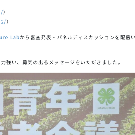
1/
）
e2/
）
re Lab
から審査発表・パネルディスカッションを配信
な力強い、勇気の出るメッセージをいただきました。