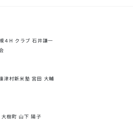
槻４H クラブ 石井謙一
会
篠津村新米塾 宮田 大輔
平
 大樹町 山下 陽子