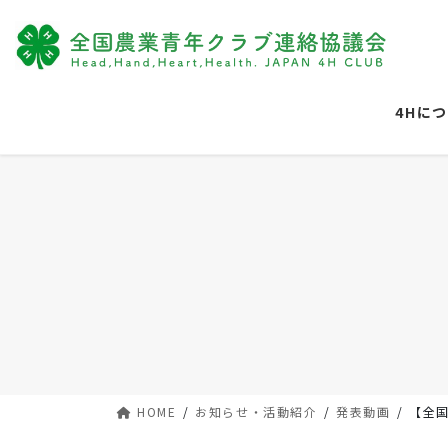
コ
ナ
ン
ビ
テ
ゲ
ン
ー
ツ
シ
4Hに
に
ョ
移
ン
動
に
移
動
HOME
お知らせ・活動紹介
発表動画
【全