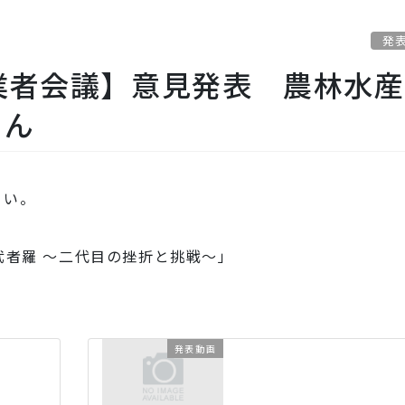
発
業者会議】意見発表 農林水
さん
さい。
武者羅 ～二代目の挫折と挑戦～」
発表動画